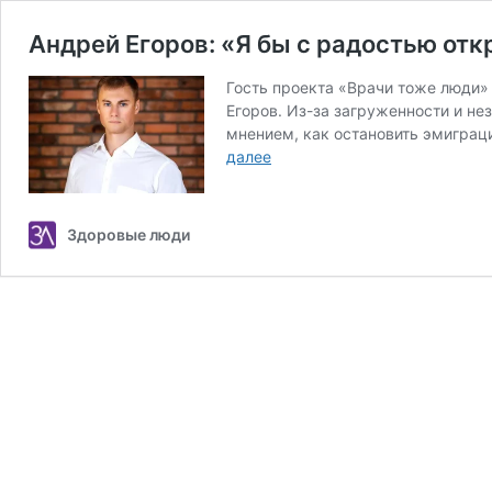
Андрей Егоров: «Я бы с радостью отк
Гость проекта «Врачи тоже люди»
Егоров. Из-за загруженности и не
мнением, как остановить эмиграц
Андрей
далее
Егоров:
«Я
бы
Здоровые люди
с
радостью
открыл
частный
кабинет
и
никуда
не
эмигрировал»
(+видео)