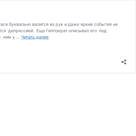
все буквально валится из рук и даже яркие события не
ется депрессией. Еще Гиппократ описывал его под
Депрессия:
 с ним у …
Читать далее
болезнь
или хандра?
Тест
на
депрессию