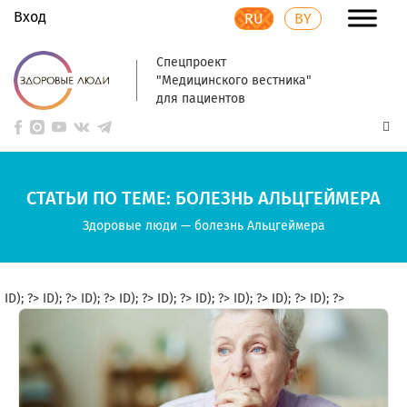
Вход
RU
BY
Спецпроект
"Медицинского вестника"
для пациентов
СТАТЬИ ПО ТЕМЕ: БОЛЕЗНЬ АЛЬЦГЕЙМЕРА
Здоровые люди
—
болезнь Альцгеймера
ID); ?>
ID); ?>
ID); ?>
ID); ?>
ID); ?>
ID); ?>
ID); ?>
ID); ?>
ID); ?>