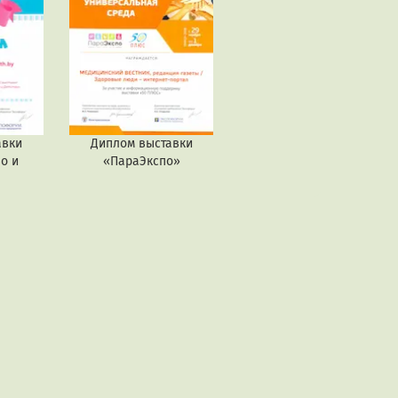
авки
Диплом выставки
о и
«ПараЭкспо»