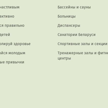
счастливым
Бассейны и сауны
активно
Больницы
ся правильно
Диспансеры
 детей
Санатории Беларуси
олируй здоровье
Спортивные залы и секции
айся молодым
Тренажерные залы и фитн
центры
ые привычки