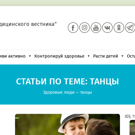
дицинского вестника"
иви активно
Контролируй здоровье
Расти детей
Ост
СТАТЬИ ПО ТЕМЕ: ТАНЦЫ
Здоровые люди
—
танцы
ID); 