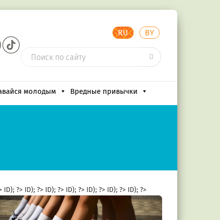
RU
BY
авайся молодым
Вредные привычки
?>
ID); ?>
ID); ?>
ID); ?>
ID); ?>
ID); ?>
ID); ?>
ID); ?>