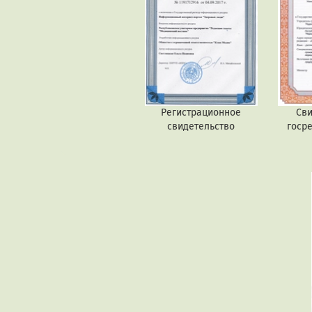
Регистрационное
Сви
свидетельство
госр