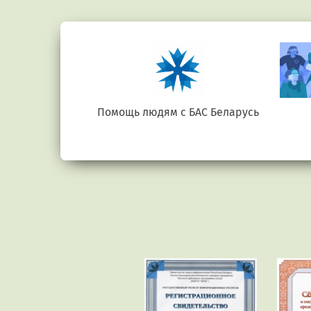
е.бел
Помощь людям с БАС Беларусь