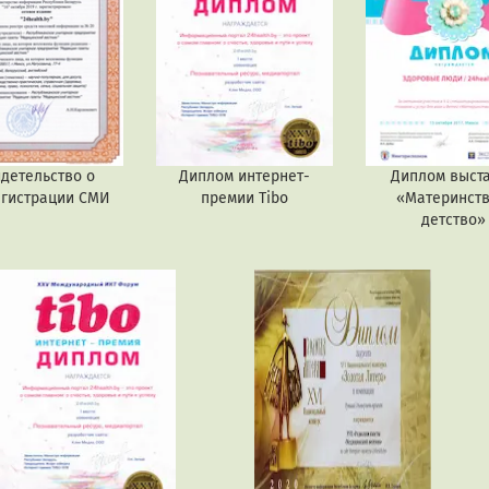
детельство о
Диплом интернет-
Диплом выст
егистрации СМИ
премии Tibo
«Материнств
детство»