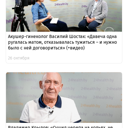
Акушер-гинеколог Василий Шостак: «Давеча одна
ругалась матом, отказывалась тужиться – и нужно
было с ней договориться» (+видео)
26 октября
Владимир Крылов: «Сушил черепа на кольях, не