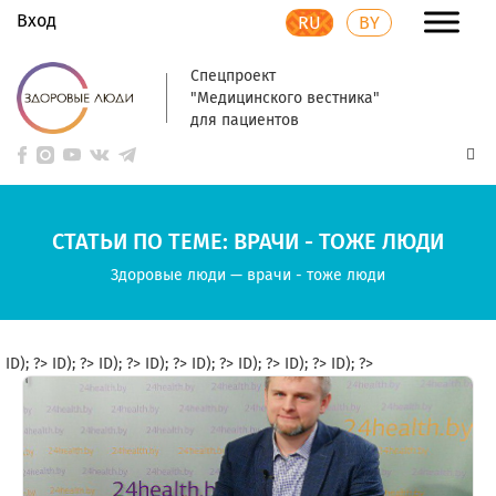
Вход
RU
BY
Спецпроект
"Медицинского вестника"
для пациентов
СТАТЬИ ПО ТЕМЕ: ВРАЧИ - ТОЖЕ ЛЮДИ
Здоровые люди
—
врачи - тоже люди
ID); ?>
ID); ?>
ID); ?>
ID); ?>
ID); ?>
ID); ?>
ID); ?>
ID); ?>