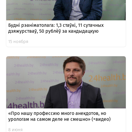
Будні рэаніматолага: 1,3 стаўкі, 11 сутачных
дзяжурстваў, 50 рублёў за кандыдацкую
15 ноября
«Про нашу профессию много анекдотов, но
урологам на самом деле не смешно» (+видео)
8 июня