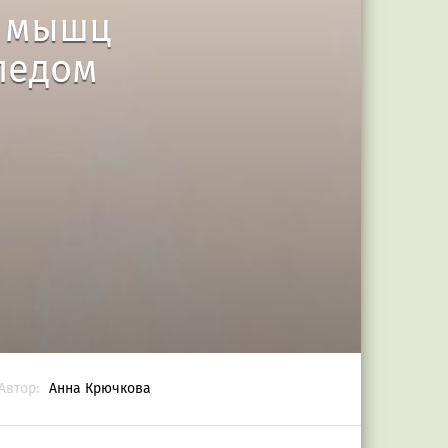
я мышц
педом
Автор:
Анна Крючкова