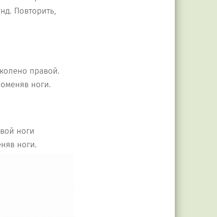
нд. Повторить,
 колено правой.
поменяв ноги.
евой ноги
еняв ноги.