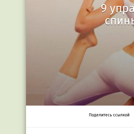
9 упр
спин
Поделитесь ссылкой