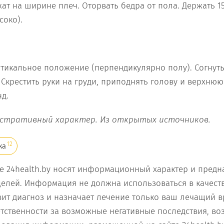
ат на ширине плеч. Оторвать бедра от пола. Держать 15
соко).
ртикальное положение (перпендикулярно полу). Согнуть
 Скрестить руки на груди, приподнять голову и верхнюю
нд.
стративный характер. Из открытых источников.
12
ка
е 24health.by носят информационный характер и предн
елей. Информация не должна использоваться в качест
вит диагноз и назначает лечение только ваш лечащий в
ветственности за возможные негативные последствия, во