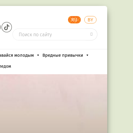
RU
BY
авайся молодым
Вредные привычки
педом