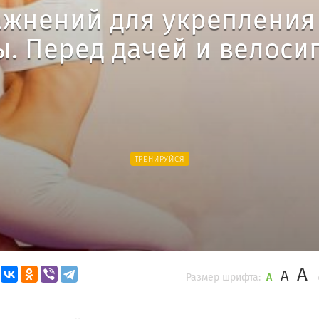
ажнений для укреплени
ы. Перед дачей и велоси
ТРЕНИРУЙСЯ
A
A
Размер шрифта:
A