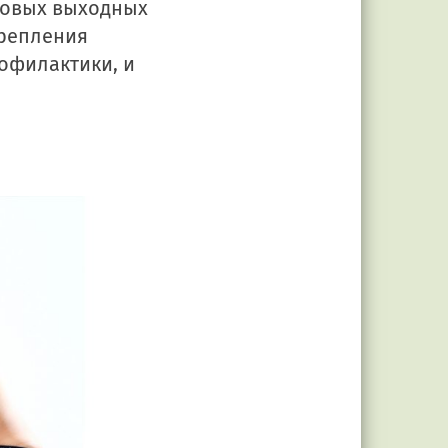
удовых выходных
крепления
офилактики, и