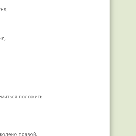
унд.
нд.
ремиться положить
 колено правой.