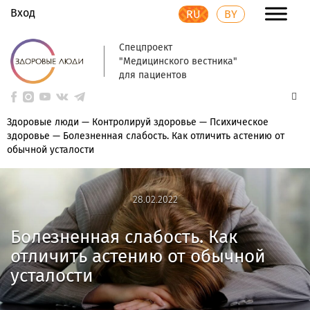
Вход
RU
BY
Спецпроект
"Медицинского вестника"
для пациентов
Здоровые люди
—
Контролируй здоровье
—
Психическое
здоровье
—
Болезненная слабость. Как отличить астению от
обычной усталости
28.02.2022
28.02.2022
Болезненная слабость. Как
отличить астению от обычной
усталости