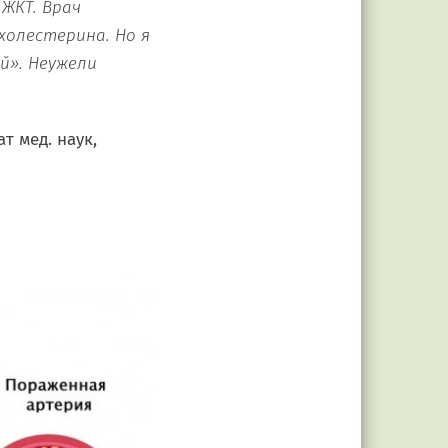
 ЖКТ. Врач
холестерина. Но я
й». Неужели
т мед. наук,