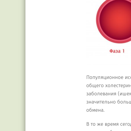
Популяционное исс
общего холестерин
заболевания (ишем
значительно больш
обмена.
В то же время сег