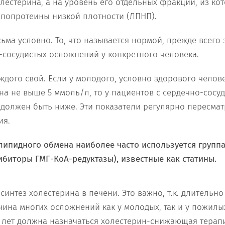
лестерина, а на уровень его отдельных фракций, из к
попротеины низкой плотности (ЛПНП).
ма условно. То, что называется нормой, прежде всего 
-сосудистых осложнений у конкретного человека.
ждого свой. Если у молодого, условно здорового челов
на не выше 5 ммоль/л, то у пациентов с сердечно-сосу
должен быть ниже. Эти показатели регулярно пересмат
ия.
липидного обмена наиболее часто используется групп
ибиторы ГМГ-КоА-редуктазы), известные как статины.
синтез холестерина в печени. Это важно, т.к. длительн
чина многих осложнений как у молодых, так и у пожилы
ее лет должна назначаться холестерин-снижающая терапи