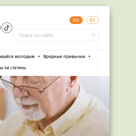
RU
BY
авайся молодым
Вредные привычки
ы ли статины