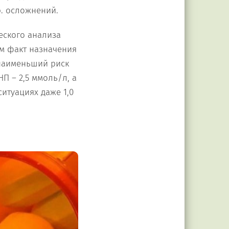
р. осложнений.
еского анализа
ам факт назначения
 наименьший риск
П – 2,5 ммоль/л, а
ситуациях даже 1,0