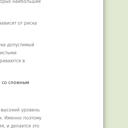
оторых наибольшее
зависит от риска
ека допустимый
дистыми
риваются в
а со сложным
о высокий уровень
х. Именно поэтому
я, и делается это