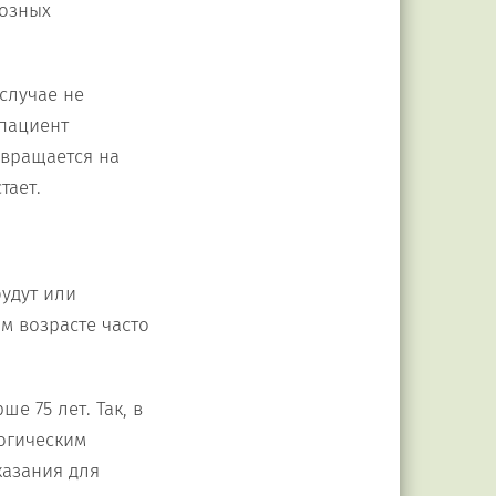
розных
случае не
 пациент
звращается на
тает.
будут или
м возрасте часто
е 75 лет. Так, в
огическим
казания для