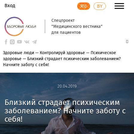
Вход
RU
BY
Спецпроект
"Медицинского вестника"
для пациентов
Здоровые люди
—
Контролируй здоровье
—
Психическое
здоровье
—
Близкий страдает психическим заболеванием?
Начните заботу с себя!
20.04.2019
20.04.2019
Близкий страдает психическим
заболеванием? Начните заботу с
себя!