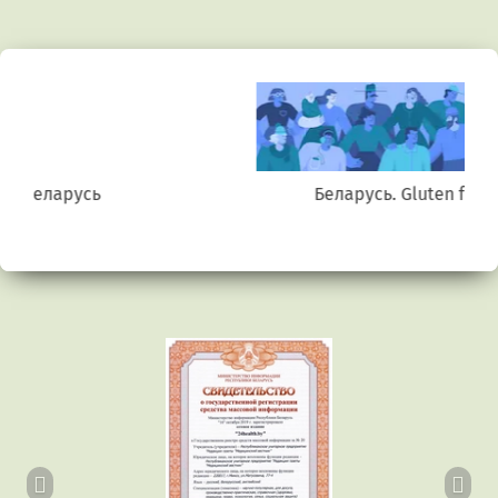
Беларусь. Gluten free
Предыдущий
Сл