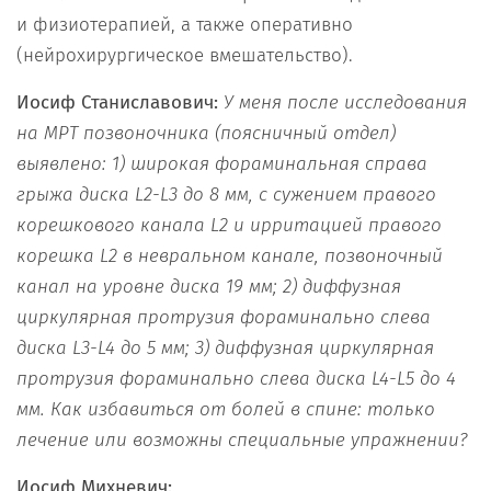
и физиотерапией, а также оперативно
(нейрохирургическое вмешательство).
Иосиф Станиславович:
У меня после исследования
на МРТ позвоночника (поясничный отдел)
выявлено: 1) широкая фораминальная справа
грыжа диска L2-L3 до 8 мм, с сужением правого
корешкового канала L2 и ирритацией правого
корешка L2 в невральном канале, позвоночный
канал на уровне диска 19 мм; 2) диффузная
циркулярная протрузия фораминально слева
диска L3-L4 до 5 мм; 3) диффузная циркулярная
протрузия фораминально слева диска L4-L5 до 4
мм. Как избавиться от болей в спине: только
лечение или возможны специальные упражнении?
Иосиф Михневич: