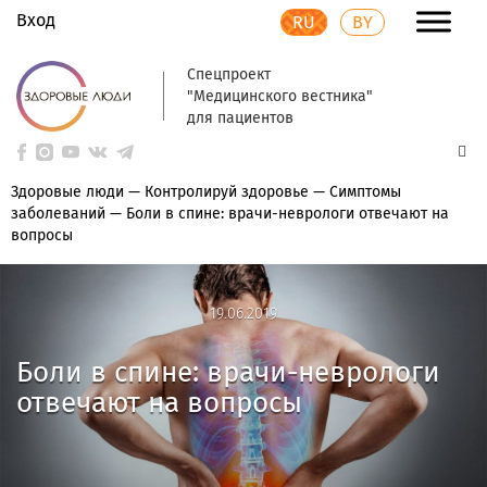
Вход
RU
BY
Спецпроект
"Медицинского вестника"
для пациентов
Здоровые люди
—
Контролируй здоровье
—
Симптомы
заболеваний
—
Боли в спине: врачи-неврологи отвечают на
вопросы
19.06.2019
19.06.2019
Боли в спине: врачи-неврологи
отвечают на вопросы