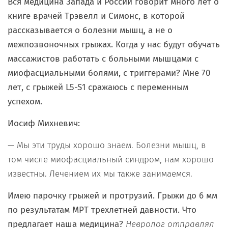
Вся медицина Запада и России говорит много лет о
книге врачей Трэвелл и Симонс, в которой
рассказывается о болезни мышц, а не о
межпозвоночных грыжах. Когда у нас будут обучать
массажистов работать с больными мышцами с
миофасциальными болями, с триггерами? Мне 70
лет, с грыжей
L
5-
S
1 сражаюсь с переменным
успехом.
Иосиф Михневич:
— Мы эти труды хорошо знаем. Болезни мышц, в
том числе миофасциальный синдром, нам хорошо
известны. Лечением их мы также занимаемся.
Имею парочку грыжей и протрузий. Грыжи до 6 мм
по результатам МРТ трехлетней давности. Что
предлагает наша медицина?
Невролог отправлял