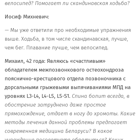
велосипед? Помогает ли скандинавская ходьба?
Иосиф Михневич:
— Мы уже ответили про необходимые упражнения
выше. Ходьба, в том числе скандинавская, лучше,
чем бег. Плавание лучше, чем велосипед.
Михаил, 42 года: Являюсь «счастливым»
обладателем межпозвонкового остеохондроза
пояснично-крестцового отдела позвоночника с
дорсальными грыжевыми выпячиваниями МПД на
уровнях
L
3-
L
4,
L
4-
L
5,
L
5-
S
1.
Спина болит всегда, в
обострение затруднено даже простое
прямохождение, отдает в ногу до хромоты. Какие
методы лечения данной проблемы предлагает
современная медицина Беларуси? В какое
учреждение посоветуете обратиться? Каких