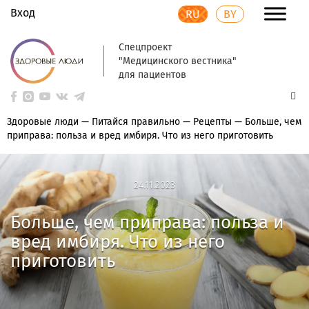
Вход
RU
BY
Спецпроект
"Медицинского вестника"
для пациентов
Здоровые люди
—
Питайся правильно
—
Рецепты
—
Больше, чем
приправа: польза и вред имбиря. Что из него приготовить
24.11.2023
24.11.2023
Больше, чем приправа: польза и
вред имбиря. Что из него
приготовить