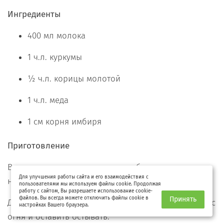
Ингредиенты
400 мл молока
1 ч.л. куркумы
½ ч.л. корицы молотой
1 ч.л. меда
1 см корня имбиря
Приготовление
В кастрюльку налить молоко, добавить куркуму,
Для улучшения работы сайта и его взаимодействия с
натертый имбирь и корицу.
пользователями мы используем файлы cookie. Продолжая
работу с сайтом, Вы разрешаете использование cookie-
файлов. Вы всегда можете отключить файлы cookie в
Принять
Довести молоко до кипения, но не кипятить. Снять с
настройках Вашего браузера.
огня и оставить остывать.