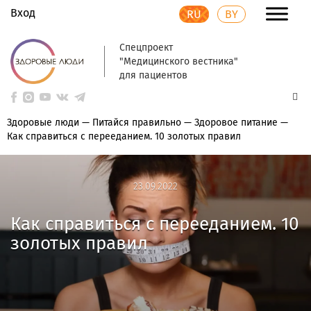
Вход
RU
BY
Спецпроект
"Медицинского вестника"
для пациентов
Здоровые люди
—
Питайся правильно
—
Здоровое питание
—
Как справиться с перееданием. 10 золотых правил
23.09.2022
23.09.2022
Как справиться с перееданием. 10
золотых правил