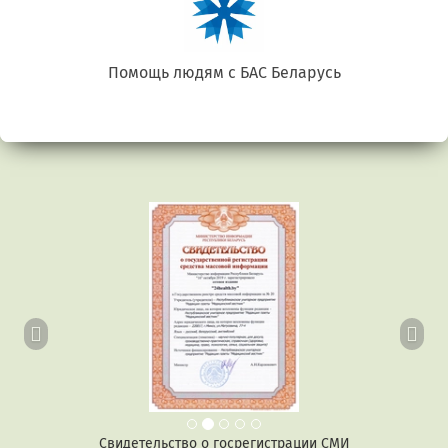
Беларусь. Gluten free
Предыдущий
Сл
Свидетельство о госрегистрации СМИ