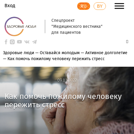
Вход
RU
BY
Спецпроект
"Медицинского вестника"
для пациентов
Здоровые люди
—
Оставайся молодым
—
Активное долголетие
—
Как помочь пожилому человеку пережить стресс
09.03.2022
09.03.2022
Как помочь пожилому человеку
пережить стресс