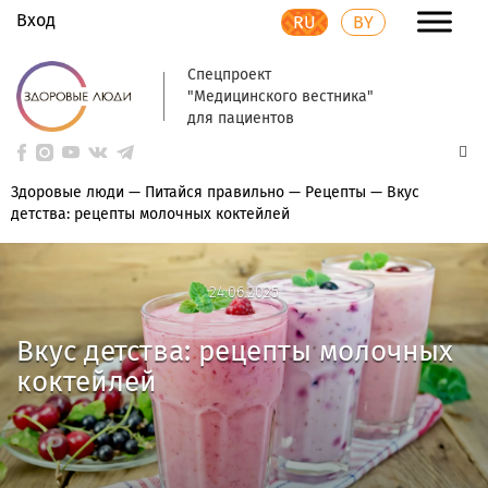
Вход
RU
BY
Спецпроект
"Медицинского вестника"
для пациентов
Здоровые люди
—
Питайся правильно
—
Рецепты
—
Вкус
детства: рецепты молочных коктейлей
24.06.2025
24.06.2025
Вкус детства: рецепты молочных
коктейлей