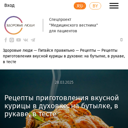
Вход
RU
BY
Спецпроект
"Медицинского вестника"
для пациентов
Здоровые люди
—
Питайся правильно
—
Рецепты
—
Рецепты
приготовления вкусной курицы в духовке: на бутылке, в рукаве,
в тесте
28.03.2025
28.03.2025
Рецепты приготовления вкусной
курицы в духовке: на бутылке, в
рукаве, в тесте