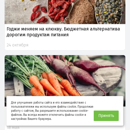
Годжи меняем на клюкву. Бюджетная альтернатива
дорогим продуктам питания
24 октября
Для улучшения работы сайта и его взаимодействия с
пользователями мы используем файлы cookie. Продолжая
Чем полезна ботва овощей, и что из нее
работу с сайтом, Вы разрешаете использование cookie-
файлов. Вы всегда можете отключить файлы cookie в
Принять
приготовить
настройках Вашего браузера.
18 мая