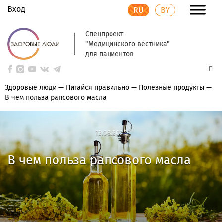
Вход
RU
BY
Спецпроект
"Медицинского вестника"
для пациентов
Здоровые люди
—
Питайся правильно
—
Полезные продукты
—
В чем польза рапсового масла
13.08.2025
13.08.2025
В чем польза рапсового масла