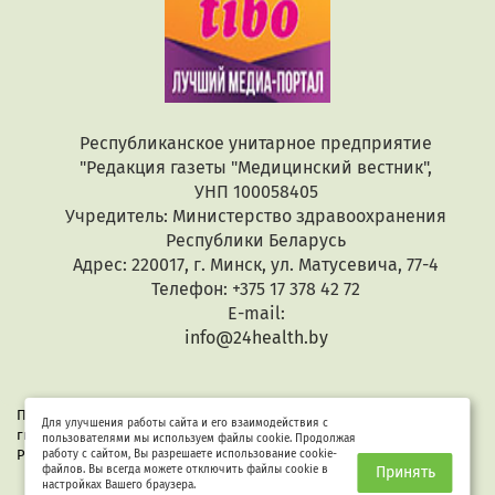
Республиканское унитарное предприятие
"Редакция газеты "Медицинский вестник",
УНП 100058405
Учредитель: Министерство здравоохранения
Республики Беларусь
Адрес: 220017, г. Минск, ул. Матусевича, 77-4
Телефон: +375 17 378 42 72
E-mail:
info@24health.by
При копировании или цитировании текстов активная
Для улучшения работы сайта и его взаимодействия с
гиперссылка обязательна. Все материалы защищены законом
пользователями мы используем файлы cookie. Продолжая
Республики Беларусь «Об авторском праве и смежных правах».
работу с сайтом, Вы разрешаете использование cookie-
файлов. Вы всегда можете отключить файлы cookie в
Принять
настройках Вашего браузера.