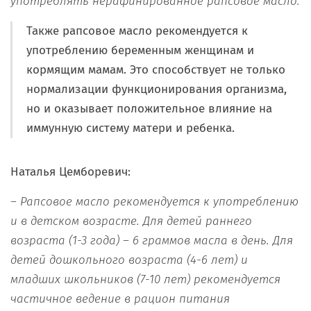
употребл
ять
нерафинированно
е
рапсово
е
масл
о
.
Также рапсовое масло рекомендуется к
употреблению беременным женщинам и
кормящим мамам. Это способствует не только
нормализации функционирования организма,
но и оказывает положительное влияние на
иммунную систему матери и ребенка.
Наталья Цемборевич:
– Рапсовое масло
рекомендуется к употреблению
и
в детском возрасте
. Для
детей раннего
возраста
(1-3 года) – 6 граммов
масла в день
. Д
ля
детей дошкольного возраста
(4-6 лет) и
младших школьников
(7-10 лет)
рекомендуется
частичное ведение в рацион питани
я