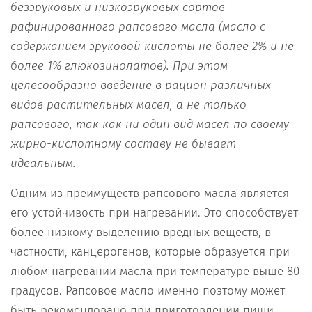
безэруковых и низкоэруковых сортов
рафинированного рапсового масла
(масло
с
содержанием
эруковой
кислоты не более
2%
и не
более
1% глюкозинолатов). При этом
целесообразно введение в рацион различных
видов
растительных масел, а
не только
рапсово
го,
так как
ни
один вид масел по своему
жирно-кислотному составу не бывает
идеальным.
Одним из преимуществ рапсового масла является
его устойчивость при нагревании. Это способствует
более низкому выделению вредных веществ, в
частности, канцерогенов, которые образуется при
любом нагревании масла при температуре выше 80
градусов. Рапсовое масло именно поэтому может
быть рекомендовано при приготовлении пищи