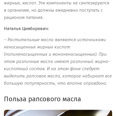
жирных, кислот. Эти компоненты не синтезируются
в организме, но должны ежедневно поступать с
рационом питания.
Наталья Цемборевич:
– Р
астительн
ые масла являются
источник
ами
ненасыщенных жирных кислот
(
полиненасыщенных
и
мононенасыщенных
)
.
При
этом р
азличные
масла
имеют различный жирно-
кислотный состав.
И на этом фоне следует
выделить рапсовое
масло
,
которое набирает все
большую популярность
, что
вполне оправдано
.
Польза рапсового масла