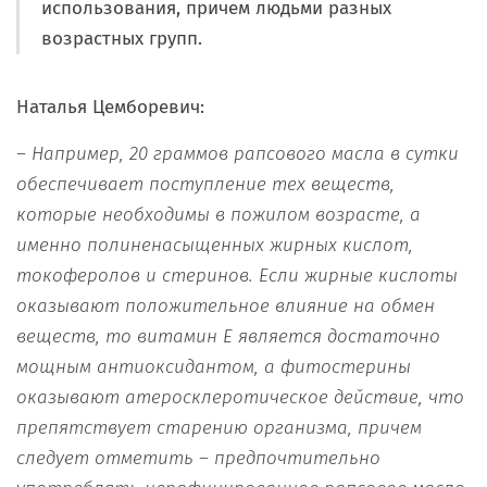
использования, причем людьми разных
возрастных групп.
Наталья Цемборевич:
– Например, 20 граммов
рапсового масла в сутки
обеспечивает поступление тех веществ,
которые необходимы в пожилом возрасте, а
именно полиненасыщенных жирных кисло
т,
токоферолов и
стеринов.
Е
сли жирные кислоты
оказывают положительное влияние на обмен
веществ
,
то витамин Е является достаточно
мощным антиоксидантом,
а
фитостерины
оказывают атеросклеротическое действие, что
препятствует старению организма
, п
ричем
следует отметить
–
предпочтительно