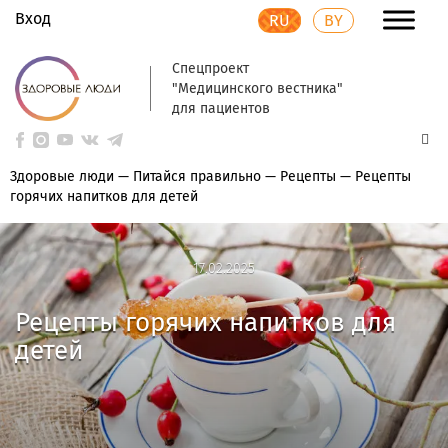
Вход
RU
BY
Спецпроект
"Медицинского вестника"
для пациентов
Здоровые люди
—
Питайся правильно
—
Рецепты
—
Рецепты
горячих напитков для детей
17.02.2025
17.02.2025
Рецепты горячих напитков для
детей