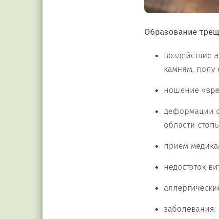
Образование трещ
воздействие 
камням, полу 
ношение «вред
деформации ст
области стопы
прием медика
недостаток ви
аллергически
заболевания: