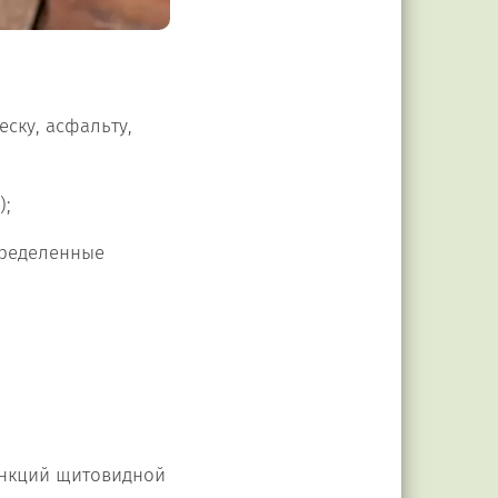
ску, асфальту,
);
пределенные
ункций щитовидной