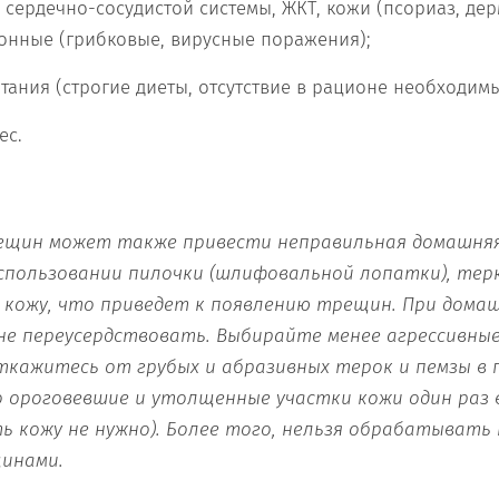
, сердечно-сосудистой системы, ЖКТ, кожи (псориаз, дер
ионные (грибковые, вирусные поражения);
ания (строгие диеты, отсутствие в рационе необходимы
ес.
ещин может также привести неправильная домашня
спользовании пилочки (шлифовальной лопатки), тер
кожу, что приведет к появлению трещин. При домаш
не переусердствовать. Выбирайте менее агрессивн
ткажитесь от грубых и абразивных терок и пемзы в п
ороговевшие и утолщенные участки кожи один раз в 
ть кожу не нужно). Более того, нельзя обрабатывать
щинами.