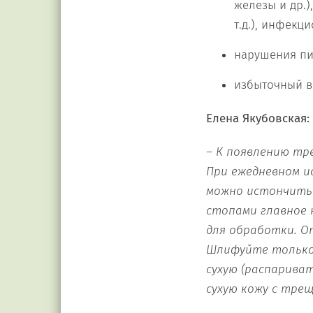
железы и др.)
т.д.), инфекц
нарушения пит
избыточный в
Елена Якубовская:
– К появлению тр
При ежедневном и
можно истончить 
стопами главное 
для обработки. О
Шлифуйте только 
сухую (распарива
сухую кожу с тре