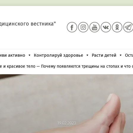
дицинского вестника"
иви активно
Контролируй здоровье
Расти детей
Ост
е и красивое тело
—
Почему появляются трещины на стопах и что с
19.02.2023
19.02.2023