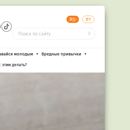
RU
BY
авайся молодым
Вредные привычки
 этим делать?