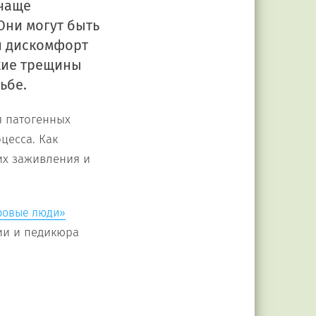
 чаще
 Они могут быть
й дискомфорт
кие трещины
ьбе.
я патогенных
цесса. Как
их заживления и
ровые люди»
ии и педикюра