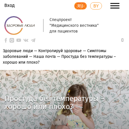
Вход
RU
BY
Спецпроект
"Медицинского вестника"
для пациентов
Здоровые люди
—
Контролируй здоровье
—
Симптомы
заболеваний
—
Наша почта
—
Простуда без температуры –
хорошо или плохо?
03.10.2025
03.10.2025
Простуда без температуры –
хорошо или плохо?