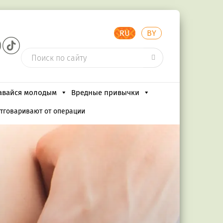
RU
BY
авайся молодым
Вредные привычки
отговаривают от операции