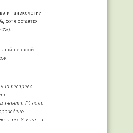
ва и гинекологии
%, хотя остается
30%).
льной нервной
ок.
ьно кесарево
ела
минанта. Ей дали
проведено
расно. И мама, и