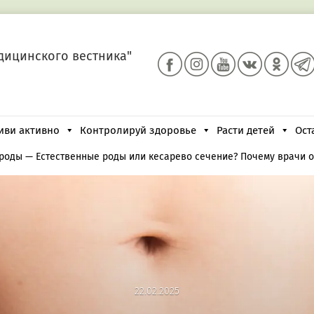
дицинского вестника"
иви активно
Контролируй здоровье
Расти детей
Ост
 роды
—
Естественные роды или кесарево сечение? Почему врачи 
22.02.2025
22.02.2025