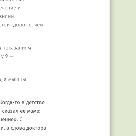
ечение и
азилии
стоит дороже, чем
м показаниям
 у 9 —
о, а мышцы
огда-то в детстве
 сказал ее маме:
чение». С
й, а слова доктора