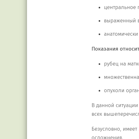
центральное 
выраженный в
анатомически 
Показания относи
рубец на матк
множественна
опухоли орган
В данной ситуации
всех вышеперечис
Безусловно, имеет
осложнения.