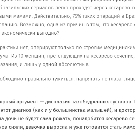
бразильских сериалов легко проходят через кесарево с
ивыми мамами. Действительно, 75% таких операций в Бр
ланию. Возможно, одна из причин в том, что кесарево 
 экономически выгодно?
практики нет, оперируют только по строгим медицински
ма. Из 10 женщин, претендующих на кесарево сечение,
азания, и лишь у одной абсолютные.
обходимо правильно тужиться: напрягать не глаза, лиц
ярный аргумент — дисплазия тазобедренных суставов. К
этот диагноз (как и у большинства малышей), и доктор
а дочь не будет сама рожать, понадобится кесарево се
оз сняли, девочка выросла и уже готовится стать мамо