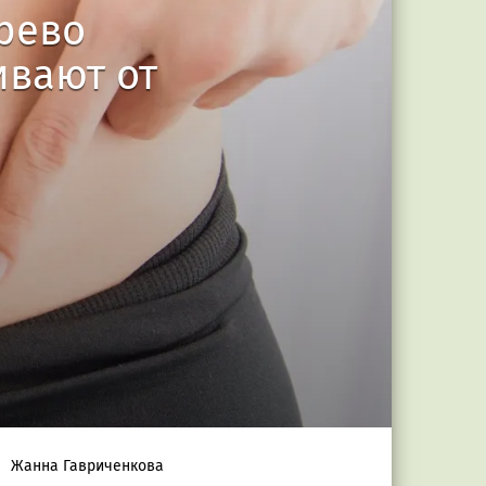
рево
ивают от
Жанна Гавриченкова