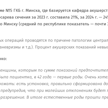
ме №5 ГКБ г. Минска, где базируется кафедра акушерст
сарева сечения за 2023 г. составила 21%, за 2024 г. — 24
о Минску (средний по республике показатель — почти 
ых операций проводятся по причине патологии центра
аневризмы и т.д.). Процент акушерских показаний невыс
нко:
женщины, которым по сумме показаний предпочтител
была пациентка, в 42 года — первые роды. Очень хот
ожать: есть установка, правильно сформирована до
 предупредив, что при малейших отклонениях будет 
разрешение. В итоге естественные роды прошли прек