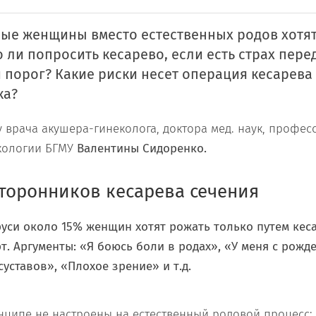
ые женщины вместо естественных родов хотят
 ли попросить кесарево, если есть страх пере
 порог? Какие риски несет операция кесарева
ка?
у врача акушера-гинеколога, доктора мед. наук, профе
екологии БГМУ
Валентины Сидоренко.
торонников кесарева сечения
руси около 15% женщин хотят рожать только путем кеса
т. Аргументы: «Я боюсь боли в родах», «У меня с рожд
уставов», «Плохое зрение» и т.д.
нципе не настроены на естественный родовой процесс: 