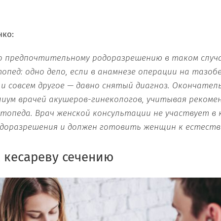
нко:
о предпочтительному родоразрешению в таком случ
пед: одно дело, если в анамнезе операции на тазоб
 и совсем другое — давно снятый диагноз. Окончате
иум врачей акушеров-гинекологов, учитывая рекоме
опеда. Врач женской консультации не участвует в 
доразрешения и должен готовить женщин к естеств
 кесареву сечению