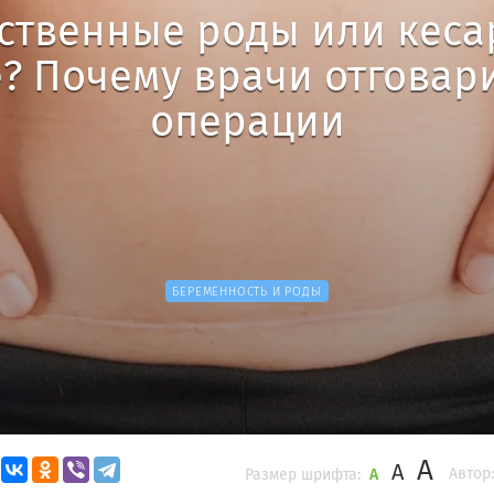
ественные роды или кеса
? Почему врачи отговар
операции
БЕРЕМЕННОСТЬ И РОДЫ
A
A
Автор:
Размер шрифта:
A