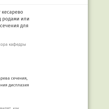
 кесарево
д родами или
 сечения для
ссора кафедры
рева сечения,
ения дисплазия
видят, как