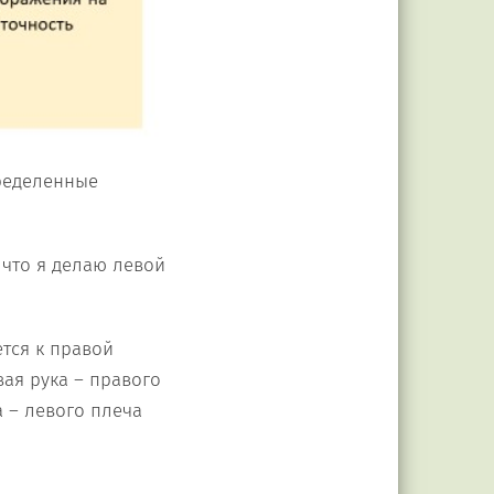
ределенные
 что я делаю левой
тся к правой
вая рука – правого
а – левого плеча