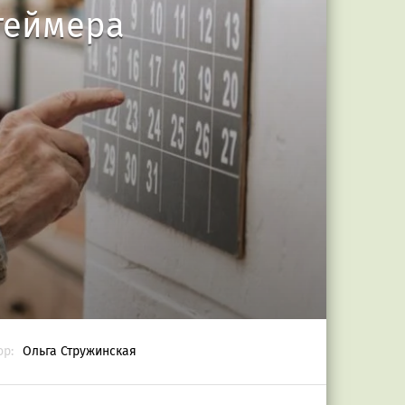
геймера
ор:
Ольга Стружинская