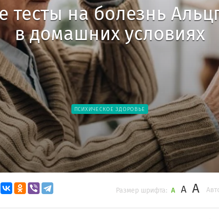
е тесты на болезнь Альц
в домашних условиях
ПСИХИЧЕСКОЕ ЗДОРОВЬЕ
A
A
Авт
Размер шрифта:
A