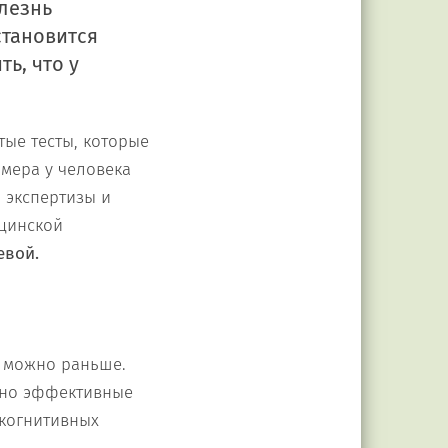
лезнь
становится
ь, что у
тые тесты, которые
мера у человека
 экспертизы и
цинской
евой.
к можно раньше.
очно эффективные
 когнитивных