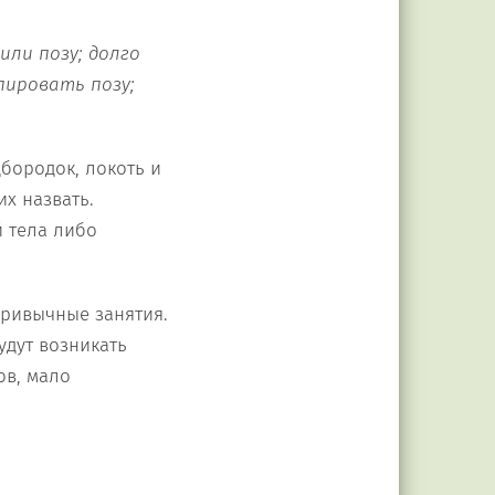
или позу; долго
ировать позу;
дбородок, локоть и
их назвать.
й тела либо
привычные занятия.
удут возникать
ов, мало