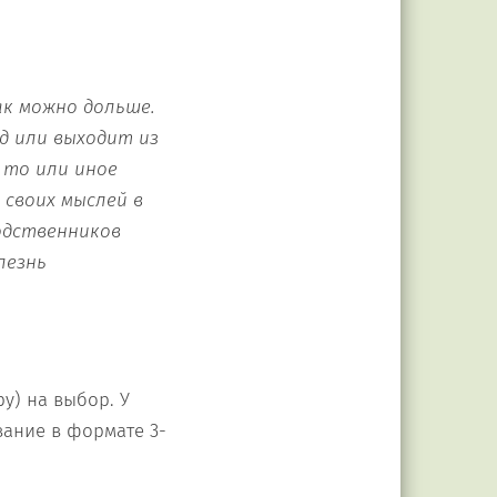
ак можно дольше.
д или выходит из
 то или иное
своих мыслей в
родственников
лезнь
у) на выбор. У
вание в формате 3-