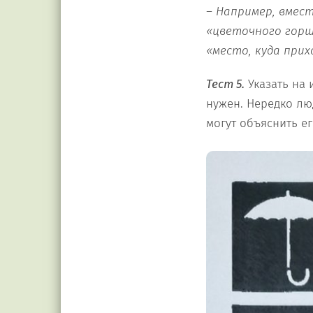
– Например, вмест
«цветочного горш
«место, куда при
Тест 5.
Указать на 
нужен. Нередко лю
могут объяснить е