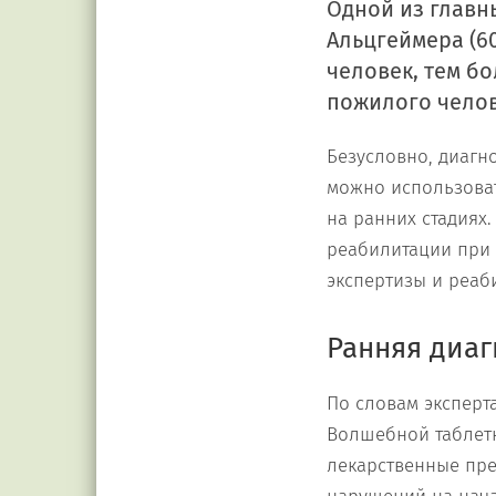
Одной из главн
Альцгеймера (6
человек, тем бо
пожилого челов
Безусловно, диагно
можно использоват
на ранних стадиях
реабилитации при 
экспертизы и реаби
Ранняя диаг
По словам эксперт
Волшебной таблетк
лекарственные пре