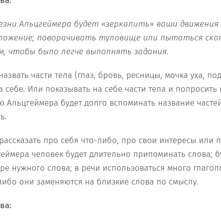
ва:
езни Альцгеймера будет «зеркалить» ваши движения 
ложение; поворачивать туловище или пытаться скоп
м, чтобы было легче выполнять задания.
азвать части тела (глаз, бровь, ресницы, мочка уха, по
 на себе. Или показывать на себе части тела и попросить 
ю Альцгеймера будет долго вспоминать название часте
ь.
ассказать про себя что-либо, про свои интересы или 
еймера человек будет длительно припоминать слова; б
ре нужного слова; в речи использоваться много глагол
либо они заменяются на близкие слова по смыслу.
ва: