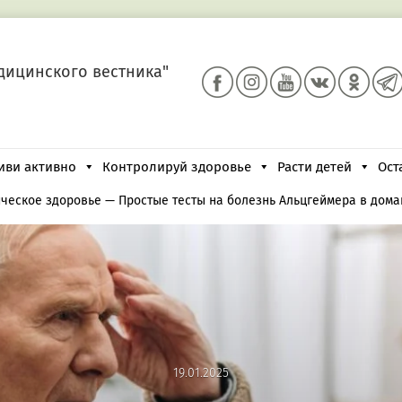
дицинского вестника"
иви активно
Контролируй здоровье
Расти детей
Ост
ческое здоровье
—
Простые тесты на болезнь Альцгеймера в дом
19.01.2025
19.01.2025