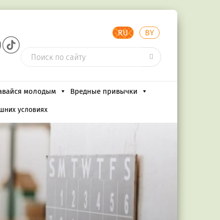
RU
BY
авайся молодым
Вредные привычки
ашних условиях