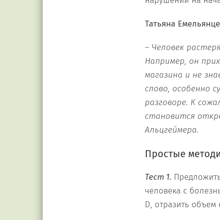
нарушений на нача
Татьяна Емельянце
– Человек растер
Например, он при
магазина и не зна
слово, особенно 
разговоре. К сожа
становится откро
Альцгеймера.
Простые метод
Тест 1.
Предложить 
человека с болезн
D, отразить объем