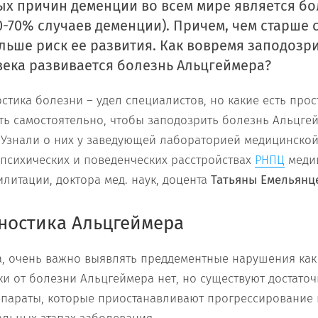
ых причин деменции во всем мире является бо
0-70% случаев деменции). Причем, чем старше 
льше риск ее развития. Как вовремя заподозрит
ека развивается болезнь Альцгеймера?
стика болезни – удел специалистов, но какие есть прос
ь самостоятельно, чтобы заподозрить болезнь Альцгей
. Узнали о них у заведующей лабораторией медицинской
психических и поведенческих расстройствах
меди
РНПЦ
литации, доктора мед. наук, доцента
Татьяны Емельянц
ностика Альцгеймера
а, очень важно выявлять преддементные нарушения ка
и от болезни Альцгеймера нет, но существуют достат
параты, которые приостанавливают прогрессирование