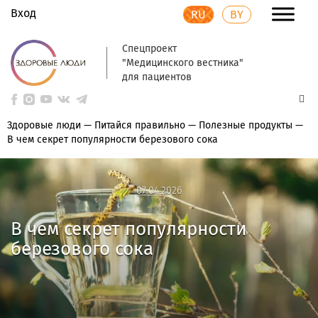
Вход
RU
BY
Спецпроект
"Медицинского вестника"
для пациентов
Здоровые люди
—
Питайся правильно
—
Полезные продукты
—
В чем секрет популярности березового сока
07.04.2026
07.04.2026
В чем секрет популярности
березового сока