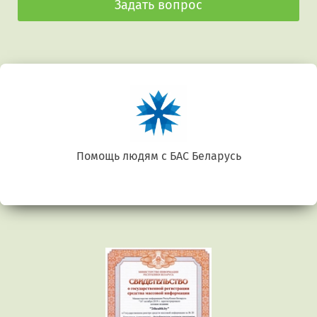
Задать вопрос
Беларусь. Gluten free
Предыдущий
Сл