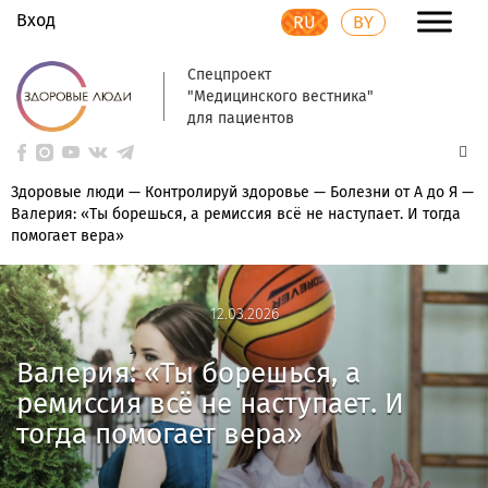
Вход
RU
BY
Спецпроект
"Медицинского вестника"
для пациентов
Здоровые люди
—
Контролируй здоровье
—
Болезни от А до Я
—
Валерия: «Ты борешься, а ремиссия всё не наступает. И тогда
помогает вера»
12.03.2026
12.03.2026
Валерия: «Ты борешься, а
ремиссия всё не наступает. И
тогда помогает вера»