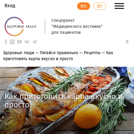
Вход
RU
BY
Спецпроект
"Медицинского вестника"
для пациентов
Здоровые люди
—
Питайся правильно
—
Рецепты
—
Как
приготовить карпа вкусно и просто
01.04.2022
01.04.2022
Как приготовить карпа вкусно и
просто