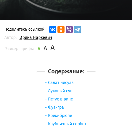
Поделитесь ссылкой
Автор:
Ирина Наркевич
A
A
Размер шрифта:
A
Содержание:
Салат нисуаз
Луковый суп
Петух в вине
Фуа-гра
Крем-брюле
Клубничный сорбет