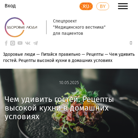
Вход
RU
BY
Спецпроект
"Медицинского вестника"
для пациентов
Здоровые люди
—
Питайся правильно
—
Рецепты
—
Чем удивить
гостей. Рецепты высокой кухни в домашних условиях
10.05.2025
10.05.2025
Чем удивить гостей. Рецепты
высокой кухни в домашних
условиях