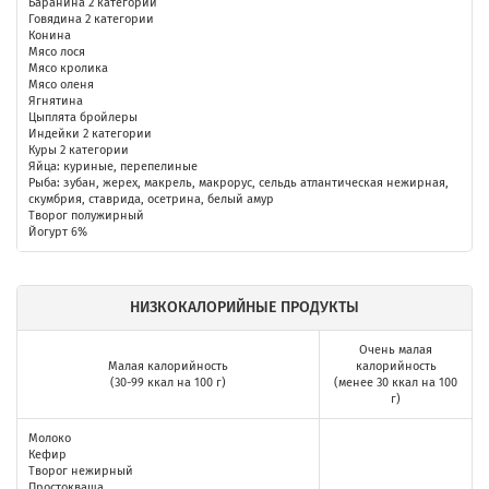
Баранина 2 категории
Говядина 2 категории
Конина
Мясо лося
Мясо кролика
Мясо оленя
Ягнятина
Цыплята бройлеры
Индейки 2 категории
Куры 2 категории
Яйца: куриные, перепелиные
Рыба: зубан, жерех, макрель, макрорус, сельдь атлантическая нежирная,
скумбрия, ставрида, осетрина, белый амур
Творог полужирный
Йогурт 6%
НИЗКОКАЛОРИЙНЫЕ ПРОДУКТЫ
Очень малая
Малая калорийность
калорийность
(30-99 ккал на 100 г)
(менее 30 ккал на 100
г)
Молоко
Кефир
Творог нежирный
Простокваша