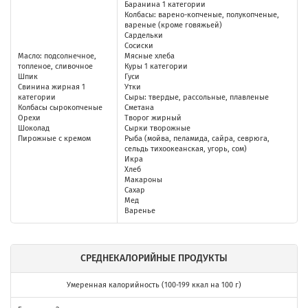
Баранина 1 категории
Колбасы: варено-копченые, полукопченые,
вареные (кроме говяжьей)
Сардельки
Сосиски
Масло: подсолнечное,
Мясные хлеба
топленое, сливочное
Куры 1 категории
Шпик
Гуси
Свинина жирная 1
Утки
категории
Сыры: твердые, рассольные, плавленые
Колбасы сырокопченые
Сметана
Орехи
Творог жирный
Шоколад
Сырки творожные
Пирожные с кремом
Рыба (мойва, пеламида, сайра, севрюга,
сельдь тихоокеанская, угорь, сом)
Икра
Хлеб
Макароны
Сахар
Мед
Варенье
СРЕДНЕКАЛОРИЙНЫЕ ПРОДУКТЫ
Умеренная калорийность
(100-199 ккал на 100 г)