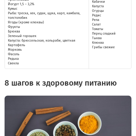
Кабачки
Йогурт 1,5 – 3,2%
Капуста
Кумыс
Огурцы
Рыба: треска, хек, судак, щука, карп, камбала,
Редис
толстолобик
Репа
Ягоды (кроме клюквы)
Салат
Фрукты
Томаты
Брюква
Перец сладкий
Зеленый горошек
Тыква
Капуста: брюссельская, кольраби, цветная
Клюква
Картофель
Грибы свежие
Морковь
Фасоль
Редька
Свекла
8 шагов к здоровому питанию