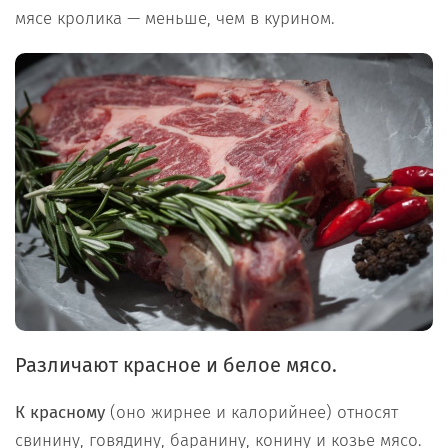
мясе кролика — меньше, чем в курином.
Различают красное и белое мясо
.
К красному
(оно жирнее и калорийнее) относят
свинину, говядину, баранину, конину и козье мясо.