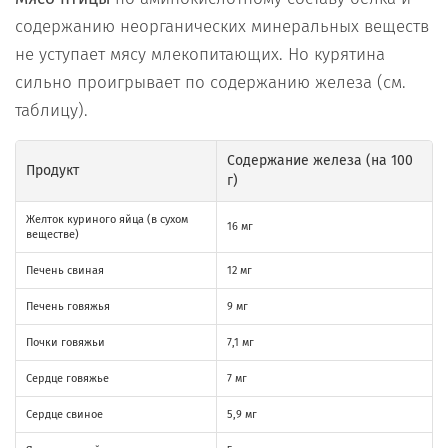
содержанию неорганических минеральных веществ
не уступает мясу млекопитающих. Но курятина
сильно проигрывает по содержанию железа (см.
таблицу).
Содержание железа (на 100
Продукт
г)
Желток куриного яйца (в сухом
16 мг
веществе)
Печень свиная
12 мг
Печень говяжья
9 мг
Почки говяжьи
7,1 мг
Сердце говяжье
7 мг
Сердце свиное
5,9 мг