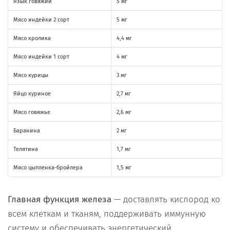
Язык говяжий
5 мг
Мясо индейки 2 сорт
5 мг
Мясо кролика
4,4 мг
Мясо индейки 1 сорт
4 мг
Мясо курицы
3 мг
Яйцо куриное
2,7 мг
Мясо говяжье
2,6 мг
Баранина
2 мг
Телятина
1,7 мг
Мясо цыпленка-бройлера
1,5 мг
Главная функция железа
— доставлять кислород ко
всем клеткам и тканям, поддерживать иммунную
систему и обеспечивать энергетический