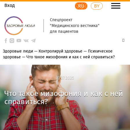
Вход
RU
BY
Спецпроект
"Медицинского вестника"
для пациентов
Здоровые люди
—
Контролируй здоровье
—
Психическое
здоровье
—
Что такое мизофония и как с ней справиться?
31.07.2025
31.07.2025
Что такое мизофония и как с ней
справиться?