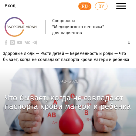
Вход
RU
BY
Спецпроект
"Медицинского вестника"
для пациентов
Здоровые люди
—
Расти детей
—
Беременность и роды
—
Что
бывает, когда не совпадают паспорта крови матери и ребенка
09.04.2026
09.04.2026
Что бывает, когда не совпадают
паспорта крови матери и ребенка