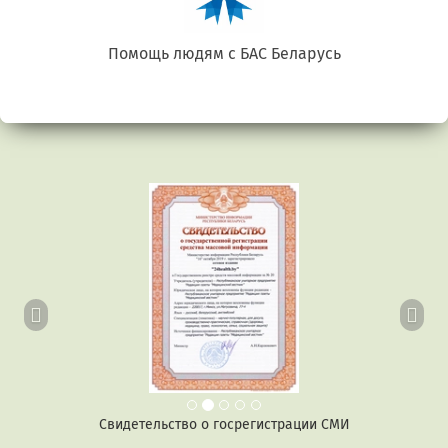
Беларусь. Gluten free
Предыдущий
Сл
Свидетельство о госрегистрации СМИ