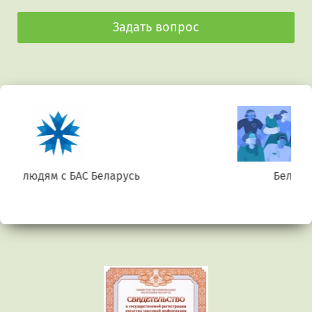
Задать вопрос
Беларусь. Gluten free
Предыдущий
Сл