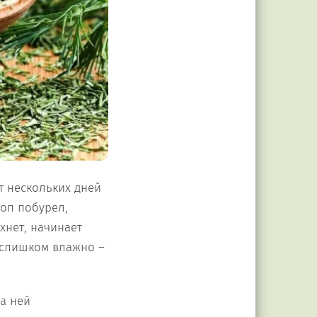
т нескольких дней
роп побурел,
хнет, начинает
 слишком влажно –
а ней