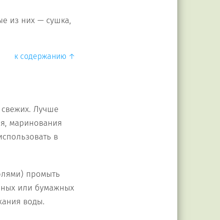
е из них — сушка,
к содержанию ↑
у свежих. Лучше
ия, маринования
 использовать в
еблями) промыть
онных или бумажных
хания воды.