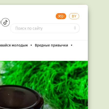
RU
BY
авайся молодым
Вредные привычки