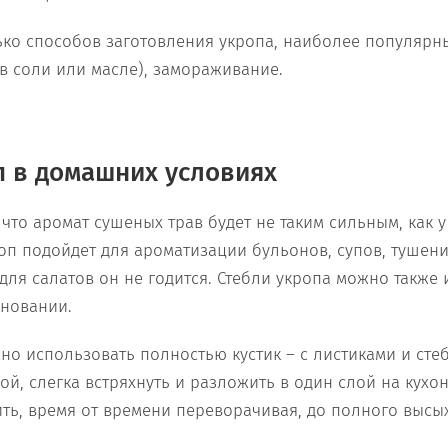
ько способов заготовления укропа, наиболее популярны
в соли или масле), замораживание.
 в домашних условиях
 что аромат сушеных трав будет не таким сильным, как 
оп подойдет для ароматизации бульонов, супов, тушен
 для салатов он не годится. Стебли укропа можно также
новании.
но использовать полностью кустик – с листиками и ст
ой, слегка встряхнуть и разложить в один слой на кух
ить, время от времени переворачивая, до полного высы