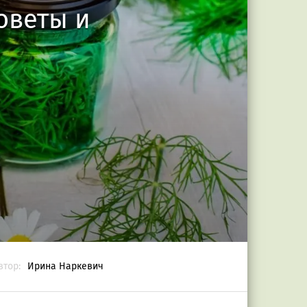
оветы и
втор:
Ирина Наркевич