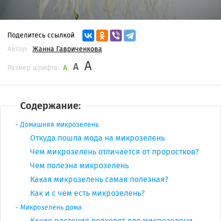
Поделитесь ссылкой
Автор:
Жанна Гавриченкова
A
A
Размер шрифта:
A
Содержание:
Домашняя микрозелень
Откуда пошла мода на микрозелень
Чем микрозелень отличается от проростков?
Чем полезна микрозелень
Какая микрозелень самая полезная?
Как и с чем есть микрозелень?
Микрозелень дома
Какие растения подходят для микрозелени