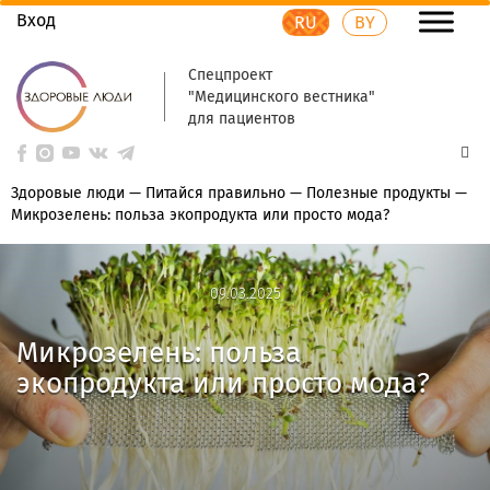
Вход
RU
BY
Спецпроект
"Медицинского вестника"
для пациентов
Здоровые люди
—
Питайся правильно
—
Полезные продукты
—
Микрозелень: польза экопродукта или просто мода?
09.03.2025
09.03.2025
Микрозелень: польза
экопродукта или просто мода?