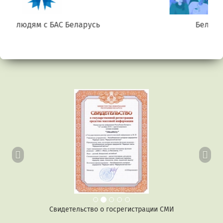
Беларусь. Gluten free
Предыдущий
Сл
Свидетельство о госрегистрации СМИ