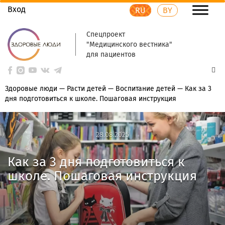
Вход
RU
BY
Спецпроект
"Медицинского вестника"
для пациентов
Здоровые люди
—
Расти детей
—
Воспитание детей
—
Как за 3
дня подготовиться к школе. Пошаговая инструкция
28.08.2025
28.08.2025
Как за 3 дня подготовиться к
школе. Пошаговая инструкция