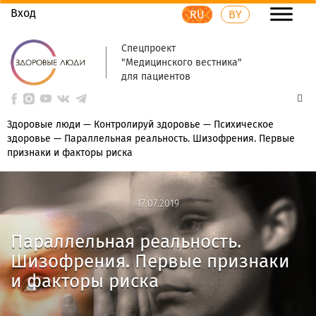
Вход
RU
BY
Спецпроект
"Медицинского вестника"
для пациентов
Здоровые люди
—
Контролируй здоровье
—
Психическое
здоровье
—
Параллельная реальность. Шизофрения. Первые
признаки и факторы риска
17.07.2019
17.07.2019
Параллельная реальность.
Шизофрения. Первые признаки
и факторы риска