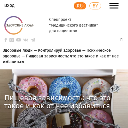
Вход
RU
BY
Спецпроект
"Медицинского вестника"
для пациентов
Здоровые люди
—
Контролируй здоровье
—
Психическое
здоровье
—
Пищевая зависимость: что это такое и как от нее
избавиться
21.07.2022
21.07.2022
Пищевая зависимость: что это
такое и как от нее избавиться