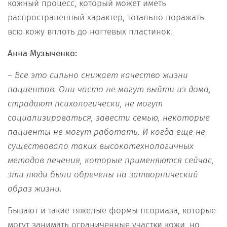
кожный процесс, который может иметь
распространенный характер, тотально поражать
всю кожу вплоть до ногтевых пластинок.
Анна Музыченко:
– Все это сильно
снижает качество жизни
пациентов
. Они ч
асто не могут
выйти
из дома
,
страдают
психологически
,
не могут
с
оциализироваться,
завести семью
,
некоторые
пациенты не могут работать
. И
когда
еще
не
существовало таких высоко
технологичных
методов лечения, которые применяются
сейчас
,
эти
люди
были обречены
на
затворн
ический
образ жизни
.
Бывают и такие тяжелые формы псориаза, которые
могут занимать ограниченные участки кожи, но