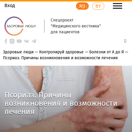
Вход
RU
BY
Спецпроект
"Медицинского вестника"
для пациентов
Здоровые люди
—
Контролируй здоровье
—
Болезни от А до Я
—
Псориаз. Причины возникновения и возможности лечения
30.10.2025
30.10.2025
Псориаз. Причины
возникновения и возможности
лечения