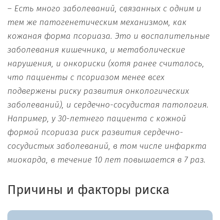
– Есть
много заболеваний
,
связанны
х
с
одним и
тем же патогенетическим механизмом
, как
кожаная форма псориаза
. Это
и воспалительные
заболевания кишечника
,
и метаболические
нарушения, и онкориски (хотя
ранее считалось
,
что пациенты
с псориазом менее всех
подвержен
ы
риск
у
развития онкологическ
их
заболеваний), и
сердечно-сосудист
ая
патология
.
Н
апример
,
у
30-летнего
пациента
с
кожной
формой псориаза
риск развития сердечно-
сосудистых заболеваний,
в том числе инфаркт
а
миокарда, в течение 10 лет повышается в 7 раз.
Причины и факторы риска