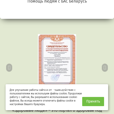
Беларусь. Gluten free
Предыдущий
Сл
Для улучшения работы сайта и его взаимодействия с
пользователями мы используем файлы cookie. Продолжая
Свидетельство о госрегистрации СМИ
работу с сайтом, Вы разрешаете использование cookie-
файлов. Вы всегда можете отключить файлы cookie в
Принять
настройках Вашего браузера.
«Здоровые люди» – это портал о здоровье под