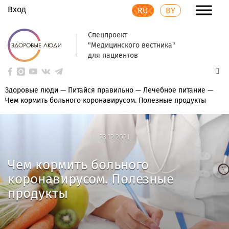
Вход
RU
BY
Спецпроект
"Медицинского вестника"
для пациентов
Здоровые люди
—
Питайся правильно
—
Лечебное питание
—
Чем кормить больного коронавирусом. Полезные продукты
23.12.2021
23.12.2021
Чем кормить больного
коронавирусом. Полезные
продукты