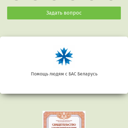
Задать вопрос
арусь
Беларусь. Gluten free
Предыдущий
Сл