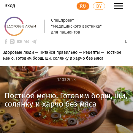
Вход
RU
BY
Спецпроект
"Медицинского вестника"
для пациентов
Здоровые люди
—
Питайся правильно
—
Рецепты
—
Постное
меню. Готовим борщ, щи, солянку и харчо без мяса
17.03.2023
17.03.2023
Постное меню. Готовим борщ, щи,
солянку и харчо без мяса