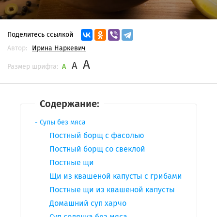
Поделитесь ссылкой
Автор:
Ирина Наркевич
A
A
Размер шрифта:
A
Содержание:
Супы без мяса
Постный борщ с фасолью
Постный борщ со свеклой
Постные щи
Щи из квашеной капусты с грибами
Постные щи из квашеной капусты
Домашний суп харчо
Суп с
олянка без мяса