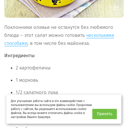
Поклонники оливье не останутся без любимого
блюда – этот салат можно готовить
несколькими
, в том числе без майонеза.
способами
Ингредиенты
2 картофелины
1 морковь
1/2 салатного лука
Для улучшения работы сайта и его взаимодействия с
2 яйца
пользователями мы используем файлы cookie. Продолжая
работу с сайтом, Вы разрешаете использование cookie-
файлов. Вы всегда можете отключить файлы cookie в
Принять
1/2 баночки консервированного горошка
настройках Вашего браузера.