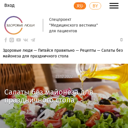
Вход
RU
BY
Спецпроект
"Медицинского вестника"
для пациентов
Здоровые люди
—
Питайся правильно
—
Рецепты
—
Салаты без
майонеза для праздничного стола
23.12.2022
23.12.2022
Салаты без майонеза для
праздничного стола