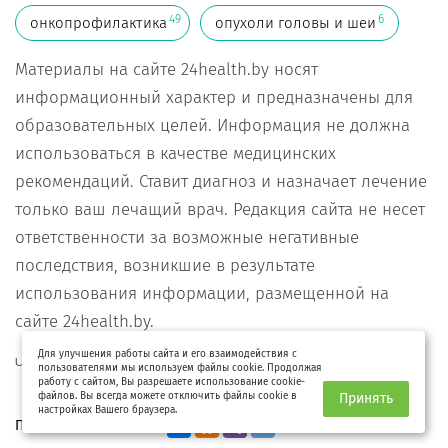
49
6
онкопрофилактика
опухоли головы и шеи
Материалы на сайте 24health.by носят
информационный характер и предназначены для
образовательных целей. Информация не должна
использоваться в качестве медицинских
рекомендаций. Ставит диагноз и назначает лечение
только ваш лечащий врач. Редакция сайта не несет
ответственности за возможные негативные
последствия, возникшие в результате
использования информации, размещенной на
сайте 24health.by.
Для улучшения работы сайта и его взаимодействия с
Читайте нас на
Яндекс-дзен
пользователями мы используем файлы cookie. Продолжая
работу с сайтом, Вы разрешаете использование cookie-
файлов. Вы всегда можете отключить файлы cookie в
Принять
настройках Вашего браузера.
Поделитесь ссылкой