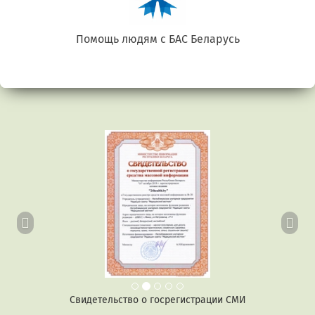
Беларусь. Gluten free
Предыдущий
Сл
Свидетельство о госрегистрации СМИ