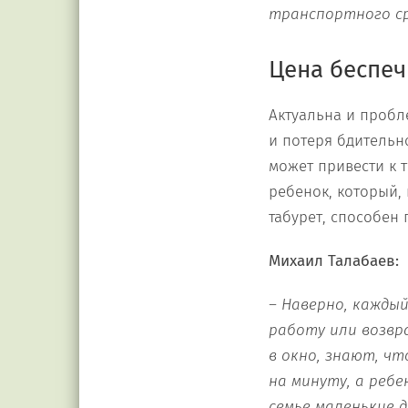
транспортного ср
Цена беспеч
Актуальна и пробле
и потеря бдительно
может привести к т
ребенок, который, 
табурет, способен 
Михаил Талабаев:
– Наверно, каждый
работу или возвр
в окно
,
зна
ю
т
,
чт
на минуту, а реб
семье маленькие 