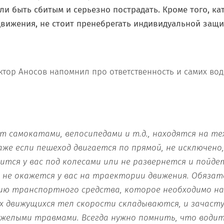
ли быть сбитым и серьезно пострадать. Кроме того, кат
движения, не стоит пренебрегать индивидуальной защи
ктор Аносов напомнил про ответственность и самих вод
ет самокатами, велосипедами и т.д., находятся на т
аже если пешеход двигается по прямой, не исключено,
вится у вас под колесами или не развернется и пойдет
е не окажется у вас на траектории движения. Обязат
ю транспортного средства, которое необходимо на 
х движущихся тел скорости складываются, и зачаст
желыми травмами. Всегда нужно помнить, что води