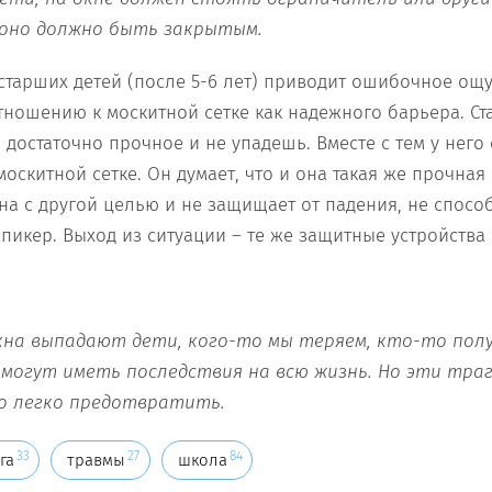
оно должно быть закрытым.
старших детей (после 5-6 лет) приводит ошибочное ощ
тношению к москитной сетке как надежного барьера. С
 достаточно прочное и не упадешь. Вместе с тем у него
оскитной сетке. Он думает, что и она такая же прочная 
ана с другой целью и не защищает от падения, не спосо
пикер. Выход из ситуации – те же защитные устройства 
кна выпадают дети
,
кого-то мы теряем
,
кто-то полу
могут иметь последствия на всю жизнь
. Но эти тра
о легко предотвратить
.
33
27
84
га
травмы
школа