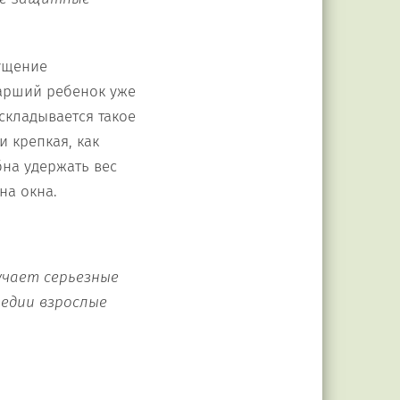
ущение
тарший ребенок уже
 складывается такое
и крепкая, как
бна удержать вес
на окна.
чает серь
езные
гедии взрослые