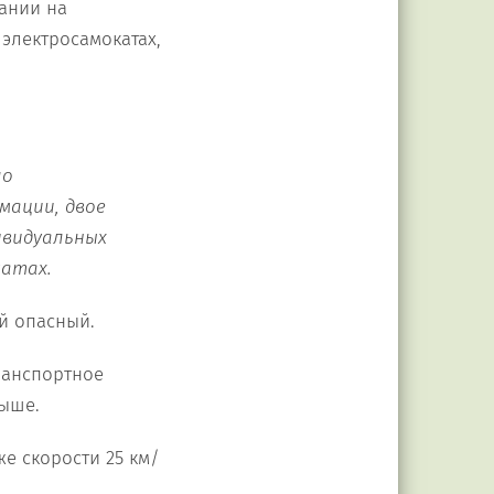
тании на
электросамокатах,
ло
имации
,
двое
ивидуальных
катах.
ой опасный.
ранспортное
выше.
е скорости 25 км/