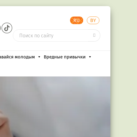
RU
BY
авайся молодым
Вредные привычки