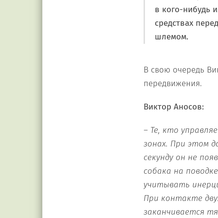
в кого-нибудь и
средствах пере
шлемом.
В свою очередь Ви
передвижения.
Виктор Аносов:
– Те, кто управля
зонах. При этом д
секунду он не поя
собака на поводк
учитывать инерци
При контакте дву
заканчивается тя