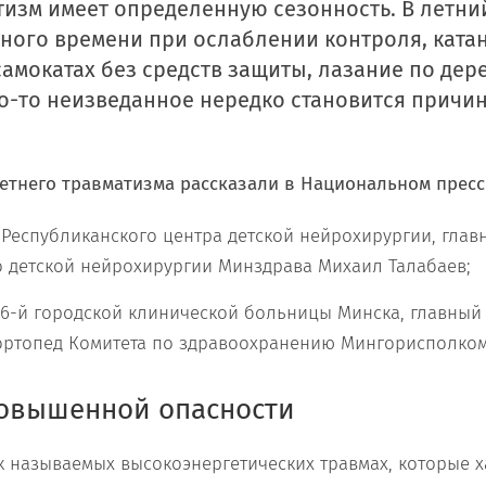
тизм имеет определенную сезонность. В летни
ного времени при ослаблении контроля, ката
самокатах без средств защиты, лазание по дер
о-то неизведанное нередко становится причи
етнего травматизма
рассказали в Национальном пресс
 Республиканского центра детской нейрохирургии, гла
о детской нейрохирургии Минздрава Михаил Талабаев;
 6-й городской клинической больницы Минска, главный
ортопед Комитета по здравоохранению Мингорисполком
повышенной опасности
ак называемых высокоэнергетических травмах, которые 