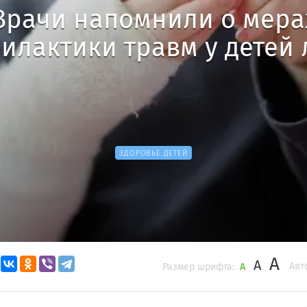
Врачи напомнили о мера
илактики травм у детей 
ЗДОРОВЬЕ ДЕТЕЙ
A
A
Авт
Размер шрифта:
A