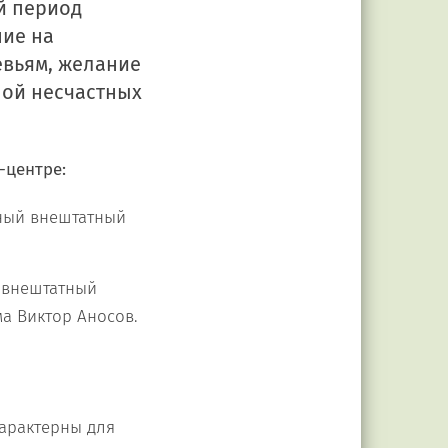
й период
ние на
евьям, желание
ной несчастных
-центре:
вный внештатный
 внештатный
а Виктор Аносов.
характерны для