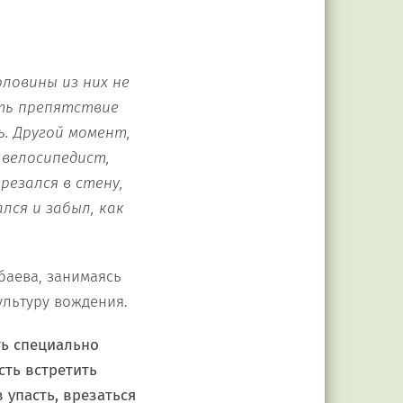
оловины из них не
ть препятстви
е
. Другой момент,
 велосипедист,
резался в стену,
лся и забыл, как
баева, занимаясь
льтуру вождения.
ть специально
сть встретить
 упасть, врезаться