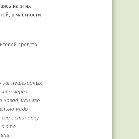
аясь на этих
той, в частности
ителей средств
ех же пешеходных
 что через
 назад, или его
ельно надо
его остановку.
ую это
тель