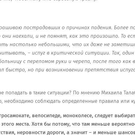
прашиваю
пострадавших
о причинах падения. Б
олее п
 они наехали, и не помнят, как это произошло. Т
о ес
ыть настолько небольшими, что их
даже не
заметишь
итывать, – испуг в критической ситуации. Так, один
ольницу с переломом руки и черепа, после того как в
ал быстро, но при возникновении препятствия испуга
.
 не попадать в такие ситуации? По мнению Михаила Тала
, необходимо соблюдать определенные правила или ку
ктросамокате, велосипеде, моноколесе, следует выбира
этого места. Хотя бы потому, что там меньше вероятно
ствия, неровности дороги, а значит – и меньше шансов