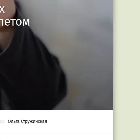
х
летом
ор:
Ольга Стружинская