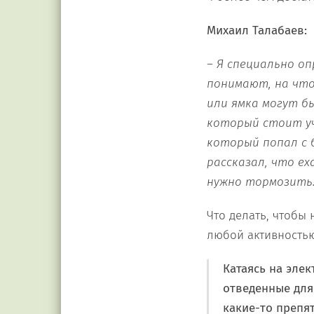
Михаил Талабаев:
– Я
специально о
понимают
,
на что
или ямка могут б
который стоит уч
который попал с б
рассказал, что ех
нужно тормозить
Что делать, чтобы
любой активностью
Катаясь на эле
отведенные для 
какие-то препят