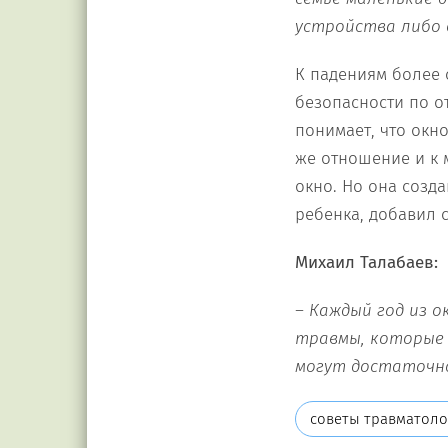
устройства либо 
К падениям более 
безопасности по о
понимает, что окно
же отношение и к м
окно. Но она созд
ребенка, добавил с
Михаил Талабаев:
– К
аждый год
и
з о
травмы,
котор
ые
могут
достаточн
советы травматоло