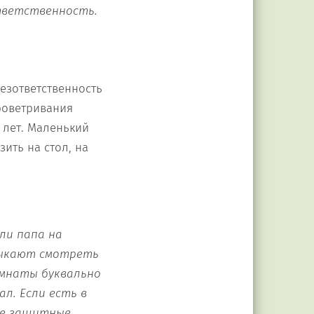
тветственность.
безответственность
проветривания
0 лет. Маленький
зить на стол, на
ли папа на
ыка
ю
т смотреть
омнаты
буквально
ал. Если есть в
ие защитные