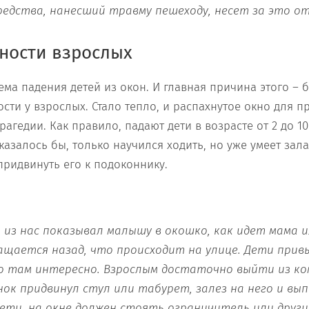
едства, нанесший травму пешеходу, несет за это о
ности взрослых
ма падения детей из окон. И главная причина этого – 
сти у взрослых. Стало тепло, и распахнутое окно для 
рагедии. Как правило, падают дети в возрасте от 2 до 1
казалось бы, только научился ходить, но уже умеет зала
придвинуть его к подоконнику.
 из нас показывал малышу в окошко, как идет мама и
ащается назад, что п
роисходит
на улице. Дети
прив
о там
интересно. Взрослым достаточно
вы
йти
из к
енок придвинул
стул или табурет
,
залез на него и
вып
дети, на окне должен стоять ограничитель или друг