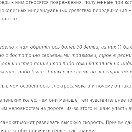
ередь к ним относятся повреждения, полученные при ка
ноколесных индивидуальных средствах передвижения – 
колесах.
еделю к нам обратил
о
сь более 30 детей
,
из них 11 бы
о с достаточно серь
е
зными травмами
,
трое в реан
Б
ольшинство пациентов
либо сами катались на инд
ижения, либо были сбиты взрослыми на электросамо
л, в чем особенность электросамоката и почему он так
маленьких колес. Чем они меньше, тем чувствительнее т
ым неровностям на дороге, из-за этого и шанс упасть 
осамокат может развивать высокую скорость. Причем даж
очно, чтобы получить серьезную травму.