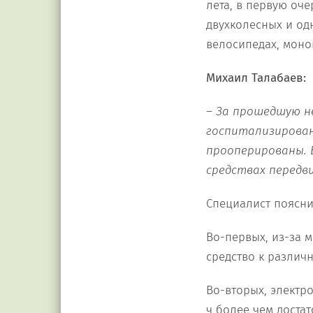
лета, в первую оч
двухколесных и од
велосипедах, моно
Михаил Талабаев:
– За
прошедшую н
госпитализирован
прооперированы. 
средствах передв
Специалист поясни
Во-первых, из-за 
средство к различн
Во-вторых, электр
ч более чем достат