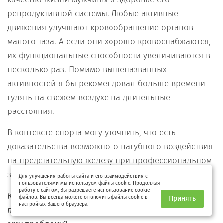
репродуктивной системы. Любые активные
движения улучшают кровообращение органов
малого таза. А если они хорошо кровоснабжаются,
их функциональные способности увеличиваются в
несколько раз. Помимо вышеназванных
активностей я бы рекомендовал больше времени
гулять на свежем воздухе на длительные
расстояния.
В контексте спорта могу уточнить, что есть
доказательства возможного пагубного воздействия
на предстательную железу при профессиональном
занятии велоспортом.
Для улучшения работы сайта и его взаимодействия с
пользователями мы используем файлы cookie. Продолжая
работу с сайтом, Вы разрешаете использование cookie-
Какие виды простатита бывают? Могли бы вы
файлов. Вы всегда можете отключить файлы cookie в
Принять
настройках Вашего браузера.
привести ссылки на доступную литературу про