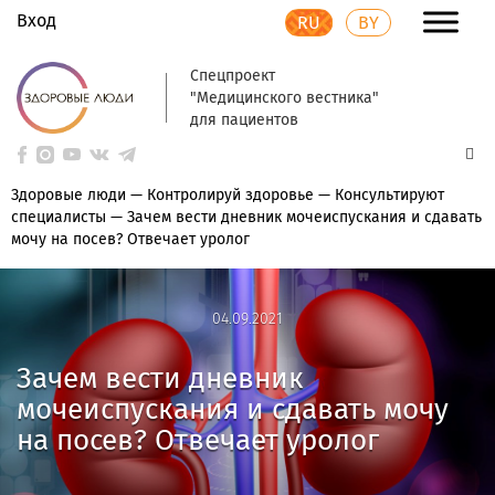
Вход
RU
BY
Спецпроект
"Медицинского вестника"
для пациентов
Здоровые люди
—
Контролируй здоровье
—
Консультируют
специалисты
—
Зачем вести дневник мочеиспускания и сдавать
мочу на посев? Отвечает уролог
04.09.2021
04.09.2021
Зачем вести дневник
мочеиспускания и сдавать мочу
на посев? Отвечает уролог