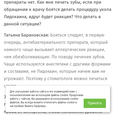
препараты нет. Как мне лечить зубы, если при
обращении к врачу боятся делать процедуру укола
Лидокаина, вдруг будет реакция? Что делать в
данной ситуации?
Татьяна Барановская:
Бояться следует, в первую
очередь, антибактериального препарата, который
намного чаще вызывает аллергические реакции,
чем обезболивающие. По поводу лечения зубов.
Чаще используются анестетики с другими формами
и составами, не Лидокаин, которые ничем вам не
угрожают. Поэтому у стоматолога можно лечиться
смело.
Для улучшения работы сайта и его взаимодействия с
пользователями мы используем файлы cookie. Продолжая
Здравствуйте, я - аллергик со стажем. Не могли бы
работу с сайтом, Вы разрешаете использование cookie-
файлов. Вы всегда можете отключить файлы cookie в
Принять
подсказать, как быстро и безопасно очистить
настройках Вашего браузера.
кровь от аллергена, чтобы понизился уровень