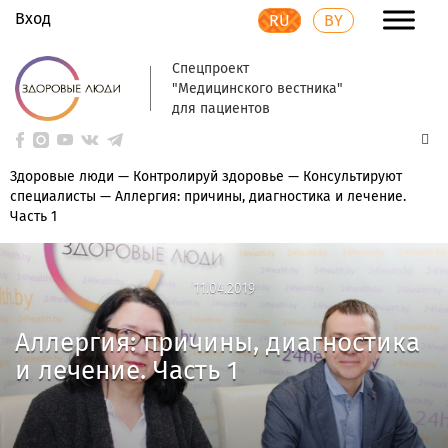
Вход
RU
BY
Спецпроект
"Медицинского вестника"
для пациентов
Здоровые люди
—
Контролируй здоровье
—
Консультируют
специалисты
—
Аллергия: причины, диагностика и лечение.
Часть 1
11.04.2019
11.04.2019
Аллергия: причины, диагностика
и лечение. Часть 1