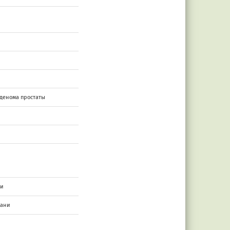
аденома простаты
ки
тани