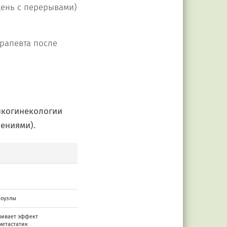
день с перерывами)
рапевта после
нкогинекологии
ениями).
фоузлы
ливает эффект
метастатик