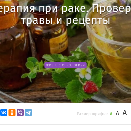
ерапия при раке. Прове
травы и рецепты
ЖИЗНЬ С ОНКОЛОГИЕЙ
A
A
Размер шрифта:
A