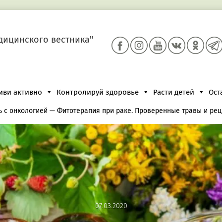
дицинского вестника"
иви активно
Контролируй здоровье
Расти детей
Ост
 с онкологией
—
Фитотерапия при раке. Проверенные травы и ре
07.03.2020
07.03.2020