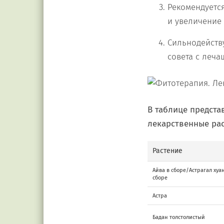
Рекомендуетс
и увеличение 
Сильнодейств
совета с леча
В таблице предст
лекарственные рас
Растение
Айва в сборе/Астрагал ху
сборе
Астра
Бадан толстолистый