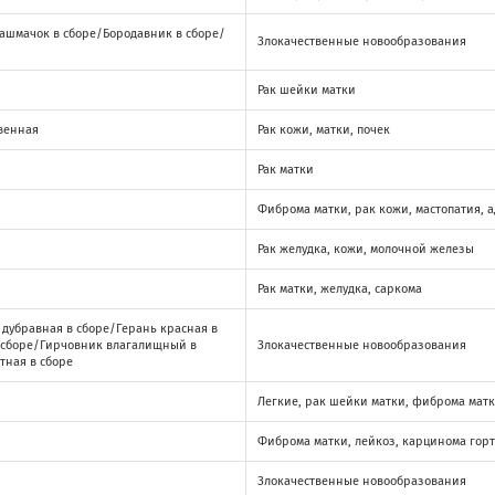
ашмачок в сборе/Бородавник в сборе/
Злокачественные новообразования
Рак шейки матки
венная
Рак кожи, матки, почек
Рак матки
Фиброма матки, рак кожи, мастопатия, 
Рак желудка, кожи, молочной железы
Рак матки, желудка, саркома
 дубравная в сборе/Герань красная в
 сборе/Гирчовник влагалищный в
Злокачественные новообразования
тная в сборе
Легкие, рак шейки матки, фиброма мат
Фиброма матки, лейкоз, карцинома гор
Злокачественные новообразования