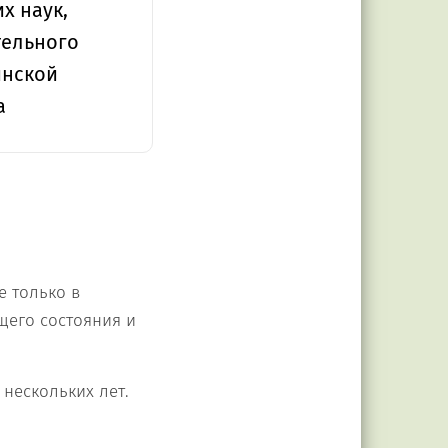
х наук,
тельного
инской
а
 только в
щего состояния и
нескольких лет.