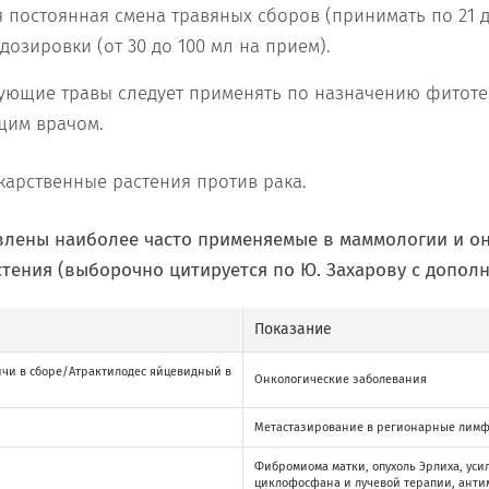
я постоянная смена травяных сборов (принимать по 21 
дозировки (от 30 до 100 мл на прием).
ующие травы следует применять по назначению фитоте
щим врачом.
авлены наиболее часто применяемые в маммологии и о
тения (выборочно цитируется по Ю. Захарову с дополн
Показание
анчи в сборе/Атрактилодес яйцевидный в
Онкологические заболевания
Метастазирование в регионарные лим
Фибромиома матки, опухоль Эрлиха, уси
циклофосфана и лучевой терапии, анти