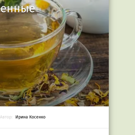
ренные
Автор:
Ирина Косенко