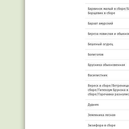
Барвинок малый в сборе/Б
Борщевик в сборе
Бархат амурский
Береза повислая и обыкно
Бешеный огурец
Болиголов
Брусника обыкновенная
Василистник
Вереск в сборе/Ветреница
сборе/Гипекоум Брунона в
сборе/Горечавка разнолис
Дудник
Земляника лесная
Зизифора в сборе