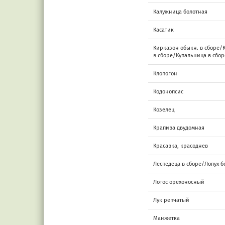
Калужница болотная
Касатик
Кирказон обыкн. в сборе/
в сборе/Купальница в сбор
Клопогон
Кодонопсис
Козелец
Крапива двудомная
Красавка, красоднев
Леспедеца в сборе/Лопух 
Лотос орехоносный
Лук репчатый
Манжетка