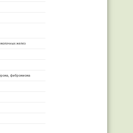
 молочных желез
брома, фибромиома