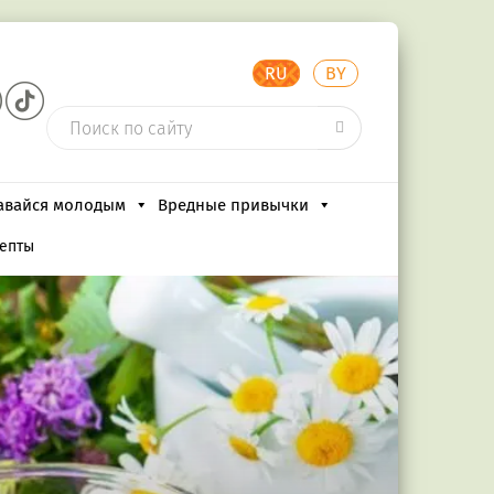
RU
BY
авайся молодым
Вредные привычки
цепты