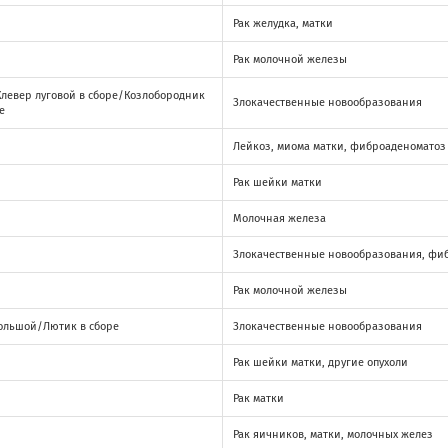
Рак желудка, матки
Рак молочной железы
Клевер луговой в сборе/Козлобородник
Злокачественные новообразования
е
Лейкоз, миома матки, фиброаденоматоз
Рак шейки матки
Молочная железа
Злокачественные новообразования, фи
Рак молочной железы
большой/Лютик в сборе
Злокачественные новообразования
Рак шейки матки, другие опухоли
Рак матки
Рак яичников, матки, молочных желез