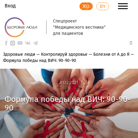
Вход
RU
BY
Спецпроект
"Медицинского вестника"
для пациентов
Здоровые люди
—
Контролируй здоровье
—
Болезни от А до Я
—
Формула победы над ВИЧ: 90-90-90
01.12.2021
01.12.2021
Формула победы над ВИЧ: 90-90-
90