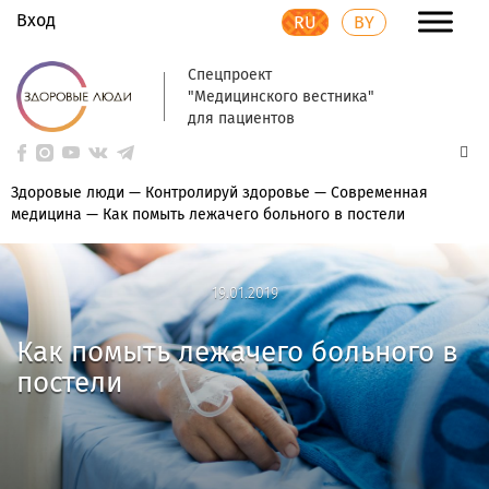
Вход
RU
BY
Спецпроект
"Медицинского вестника"
для пациентов
Здоровые люди
—
Контролируй здоровье
—
Современная
медицина
—
Как помыть лежачего больного в постели
19.01.2019
19.01.2019
Как помыть лежачего больного в
постели