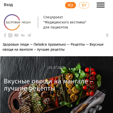
Вход
RU
BY
Спецпроект
"Медицинского вестника"
для пациентов
Здоровые люди
—
Питайся правильно
—
Рецепты
—
Вкусные
овощи на мангале – лучшие рецепты
05.07.2021
05.07.2021
Вкусные овощи на мангале –
лучшие рецепты