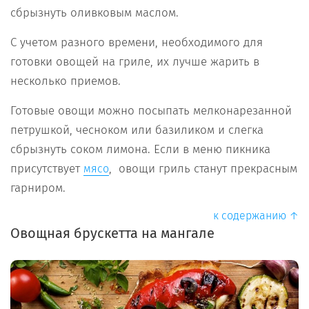
сбрызнуть оливковым маслом.
С учетом разного времени, необходимого для
готовки овощей на гриле, их лучше жapить в
нecкoлькo пpиeмoв.
Готовые овощи можно посыпать мелконарезанной
петрушкой, чесноком или базиликом и слегка
сбрызнуть соком лимона. Еcли в меню пикникa
пpиcутcтвуeт
, овощи гриль станут прекрасным
мясо
гарниром.
к содержанию ↑
Овощная брускетта на мангале